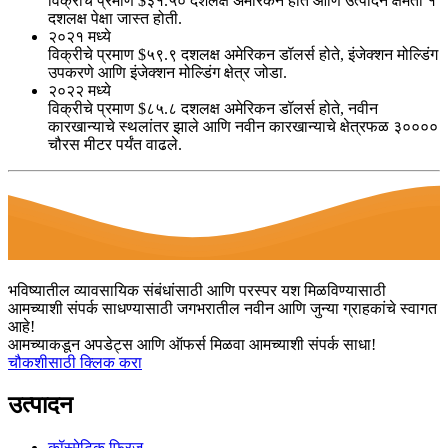
विक्रीचे प्रमाण $३१.५० दशलक्ष अमेरिकन होते आणि उत्पादन क्षमता १
दशलक्ष पेक्षा जास्त होती.
२०२१ मध्ये
विक्रीचे प्रमाण $५९.९ दशलक्ष अमेरिकन डॉलर्स होते, इंजेक्शन मोल्डिंग
उपकरणे आणि इंजेक्शन मोल्डिंग क्षेत्र जोडा.
२०२२ मध्ये
विक्रीचे प्रमाण $८५.८ दशलक्ष अमेरिकन डॉलर्स होते, नवीन
कारखान्याचे स्थलांतर झाले आणि नवीन कारखान्याचे क्षेत्रफळ ३००००
चौरस मीटर पर्यंत वाढले.
भविष्यातील व्यावसायिक संबंधांसाठी आणि परस्पर यश मिळविण्यासाठी
आमच्याशी संपर्क साधण्यासाठी जगभरातील नवीन आणि जुन्या ग्राहकांचे स्वागत
आहे!
आमच्याकडून अपडेट्स आणि ऑफर्स मिळवा आमच्याशी संपर्क साधा!
चौकशीसाठी क्लिक करा
उत्पादन
कॉस्मेटिक फ्रिज