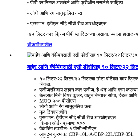
• पीपी प्लास्टिक असलेले आणि फ्रीऑन नसलेले साहित्य
• लोगो आणि रंग सानुकूलित करा
• प्रमाणन: ईटीएल सीई सीबी रीच आरओएचएस
·४५ लिटर कार फ्रिज पीपी प्लास्टिकचा असावा, ज्याला हाताळण्
चौकशी
तपशील
बाहेर आणि कॅम्पिंगसाठी एसी डीसीसह १० लिटर/२२ लिटर
१० लिटर/२२ लिटर/३५ लिटरचा छोटा पोर्टेबल कार फ्रिज
निवडा.
फ्रीजरशिवाय लहान कार फ्रीज. हे थंड आणि गरम करण्याचे द
बेल्टसह मिनी बियर कूलर, वाहून नेण्यास सोपा, हँडल आण
MOQ ५०० पीसीएस
लोगो आणि रंग सानुकूलित करा
मूळ ठिकाण:चीन
प्रमाणन: ईटीएल सीई सीबी रीच आरओएचएस
किमान ऑर्डर प्रमाण: ५००
पॅकेजिंग तपशील: १ पीसी/सीटीएन
आयटम क्रमांक: CBP-10L-A/CBP-22L/CBP-35L