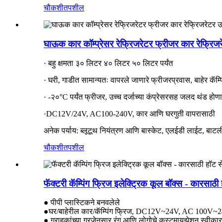
चौकशी
तपशील
घाऊक कार कॉम्प्रेसर रेफ्रिजरेटर फ्रीजर कार रेफ्रिज
· बहु क्षमता ३० लिटर ४० लिटर ५० लिटर पर्यंत
· घरी, गाडीत सामान्यतः वापरले जाणारे फ्रीजर
प्रवास
, बाहेर कॅम
· -२०°C पर्यंत फ्रीजर, उच्च दर्जाच्या कंप्रेसरसह जलद थंड होणा
·DC12V/24V, AC100-240V, कार आणि घरगुती वापरासाठी
अनेक पर्याय: ब्लूटूथ नियंत्रण आणि बास्केट, एलईडी लाईट, बाट
चौकशी
तपशील
फॅक्टरी कॅम्पिंग फ्रिज इलेक्ट्रिक कूल बॉक्स - कारसाठी
● पीपी प्लास्टिकने बनवलेले
●घर/बाहेरील कार/कॅम्पिंग फ्रिज, DC12V~24V, AC 100V~240V
● ग्राहकांच्या गरजेनुसार रंग आणि लोगोचे कस्टमायझेशन स्वीकार