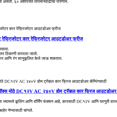
मी असतो. ६० अंशांपर्यंत तापमानवाढीचा परिणाम.
 रेफ्रिजरेटर कार रेफ्रिजरेटर आउटडोअर फ्रीज
असावा.
ि इतर ठिकाणी वापरला जातो.
आकार आणि रंग सानुकूलित केले जाऊ शकतात.
र बॉक्स मोठे DC१२V AC २४०V होम ट्रॅव्हल कार फ्रिज आउटडोअर क
ॉक्स ज्यामध्ये कूलिंग आणि वॉर्मिंग फंक्शन आहे, कारसाठी DC१२V आणि घरगुती
हेर नेण्यासाठी चांगले.