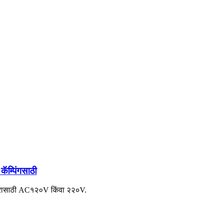
ॅम्पिंगसाठी
 वापरासाठी AC१२०V किंवा २२०V.