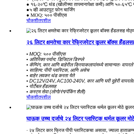
● १६-२०℃ थंड (खोलीच्या तापमानापेक्षा कमी) आणि ५०-६५℃
●५ व्ही आउटपुट फोन चार्जिंग
● MOQ: ५०० पीसीएस
चौकशी
तपशील
२६ लिटर क्षमतेचा कार रेफ्रिजरेटर कूलर बॉक्स हँडलस
• MOQ: ५०० पीसीएस
• अतिरिक्त पर्याय: डिजिटल डिस्प्ले
• कॅम्पिंग, कार आणि बाहेरील क्रियाकलापांमध्ये सामान्यतः वापरले
• साहित्य: पीपी प्लास्टिक, आणि असेच
• बाहेर लवकर थंड करता येते
• DC12V/24V, AC100-240V, कार आणि घरी दुहेरी वापरलेल
• पोर्टेबल हँडलसह
• कस्टम सेवा (लोगो/रंग/पॅकिंग शैली)
चौकशी
तपशील
घाऊक उच्च दर्जाचे २४ लिटर प्लास्टिक थर्मल कूलर मो
· २४ लिटर कार फ्रिज पीपी प्लास्टिकचा असावा, ज्याला हाताळण