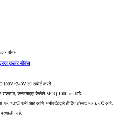
फ्रिज कूलर बॉक्स
AC 100V~240V ला सपोर्ट करते.
े जाऊ शकतात, कस्टमाइझ केलेले MOQ 1000pcs आहे.
ेक्षा १५-१७℃ कमी आहे आणि थर्मोस्टॅटद्वारे हीटिंग इफेक्ट ५०-६५℃ आहे.
प्रणाली आहे.