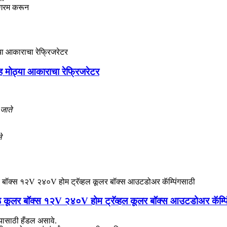
 गरम करून
ह मोठ्या आकाराचा रेफ्रिजरेटर
 जाते
े
ठे कूलर बॉक्स १२V २४०V होम ट्रॅव्हल कूलर बॉक्स आउटडोअर कॅम्पि
्यासाठी हँडल असावे.