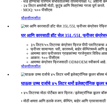
· थंड होण्याचा परिणाम सभोवतालच्या तापमानापेक्षा १८ अंशांनी क
· २४ लिटर क्षमतेची मोठी, कुटुंब आणि मित्रांच्या गरजा पूर्ण करते.
· MOQ: ५०० पीसीएस
चौकशी
तपशील
घर आणि कारसाठी हॉट सेल 35L/55L फ्रीजर कंप्रेसर
३५ लिटर/५५ लिटरचा कंप्रेसर फ्रिज पीपी प्लास्टिकचा 
फ्रीजर सामान्यतः घरी, कारमध्ये, बाहेर कॅम्पिंगमध्ये आण
आमच्या कार फ्रीजरवर ग्राहकांच्या गरजेनुसार विविध 
आकार: १०० पीसीएस
आमच्या कंप्रेसर फ्रिजसाठी ODM/OEM स्वीकार्य आहे.
चौकशी
तपशील
घाऊक उच्च दर्जाचे ४५ लिटर थर्मो इलेक्ट्रॉनिक कूल
• ४५ लिटरचा मोठा पोर्टेबल कार फ्रिज / इलेक्ट्रॉनिक कूलर ब
• मोठी क्षमता आणि हलके वजन, कॅम्पिंग, बाहेर आणि प्रवासासाठी बा