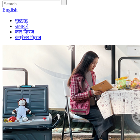
English
मुखपृष्ठ
उत्पादने
कार फ्रिज
कंप्रेसर फ्रिज