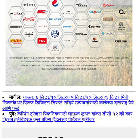
मागील:
घाऊक ६ लिटर/१० लिटर/१५ लिटर/२० लिटर/२६ लिटर मिनी
स्किनकेअर फ्रिज डिजिटल डिस्प्ले सौंदर्य उत्पादनांसाठी काचेच्या दारासह पेये
आणि फळे
पुढे:
कॅम्पिंग ट्रॅव्हल पिकनिकसाठी घाऊक कूलर बॉक्स डीसी १२ व्ही कार
फ्रिज इलेक्ट्रिक कूल बॉक्स हँडलसह पोर्टेबल फ्रीजर