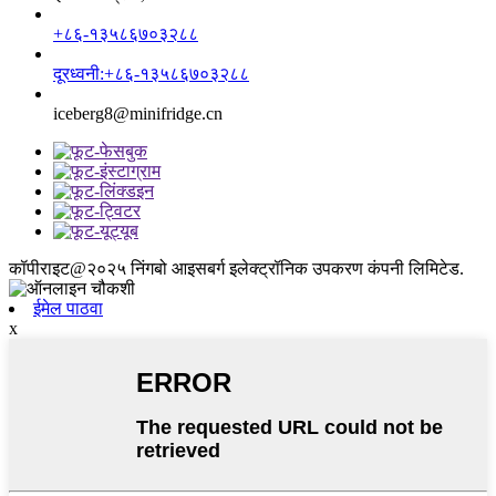
+८६-१३५८६७०३२८८
दूरध्वनी:+८६-१३५८६७०३२८८
iceberg8@minifridge.cn
कॉपीराइट@२०२५ निंगबो आइसबर्ग इलेक्ट्रॉनिक उपकरण कंपनी लिमिटेड.
ईमेल पाठवा
x