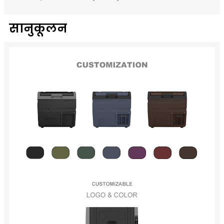
सानुकूलन