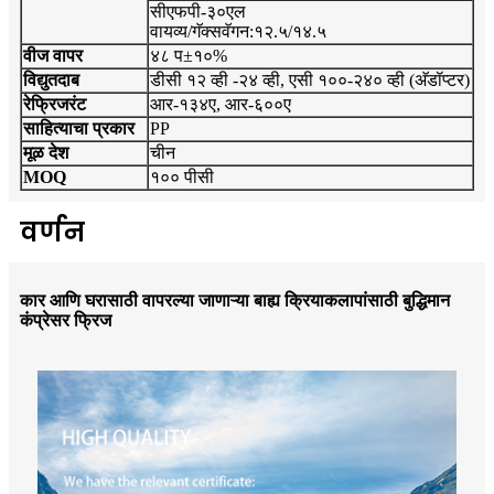
सीएफपी-३०एल
वायव्य/गॅक्सवॅगन:१२.५/१४.५
वीज वापर
४८ प±१०%
विद्युतदाब
डीसी १२ व्ही -२४ व्ही, एसी १००-२४० व्ही (अ‍ॅडॉप्टर)
रेफ्रिजरंट
आर-१३४ए, आर-६००ए
साहित्याचा प्रकार
PP
मूळ देश
चीन
MOQ
१०० पीसी
वर्णन
कार आणि घरासाठी वापरल्या जाणाऱ्या बाह्य क्रियाकलापांसाठी बुद्धिमान
कंप्रेसर फ्रिज