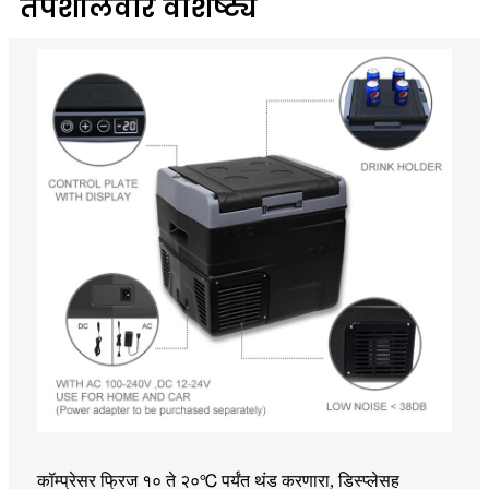
तपशीलवार वैशिष्ट्ये
कॉम्प्रेसर फ्रिज १० ते २०℃ पर्यंत थंड करणारा, डिस्प्लेसह