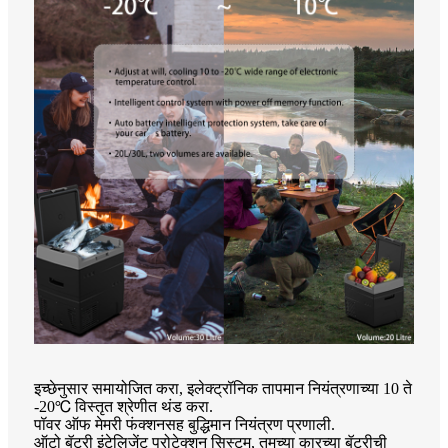
इच्छेनुसार समायोजित करा, इलेक्ट्रॉनिक तापमान नियंत्रणाच्या 10 ते
-20℃ विस्तृत श्रेणीत थंड करा.
पॉवर ऑफ मेमरी फंक्शनसह बुद्धिमान नियंत्रण प्रणाली.
ऑटो बॅटरी इंटेलिजेंट प्रोटेक्शन सिस्टम, तुमच्या कारच्या बॅटरीची