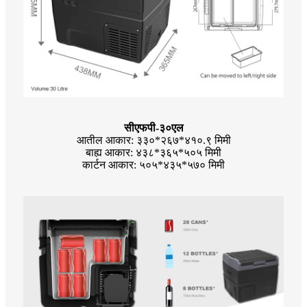
सीएफपी-३०एल
आतील आकार: ३३०*२६७*४१०.९ मिमी
बाह्य आकार: ४३८*३६५*५०५ मिमी
कार्टन आकार: ५०५*४३५*५७० मिमी