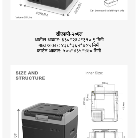
सीएफपी-२०एल
आतील आकार: ३३०*२६७*३१०.९ मिमी
बाह्य आकार: ४३८*३६५*४०५ मिमी
कार्टन आकार: ५०५*४३५*४७० मिमी