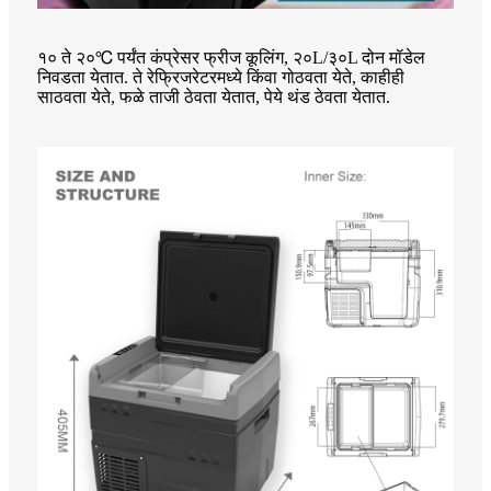
१० ते २०℃ पर्यंत कंप्रेसर फ्रीज कूलिंग, २०L/३०L दोन मॉडेल
निवडता येतात. ते रेफ्रिजरेटरमध्ये किंवा गोठवता येते, काहीही
साठवता येते, फळे ताजी ठेवता येतात, पेये थंड ठेवता येतात.