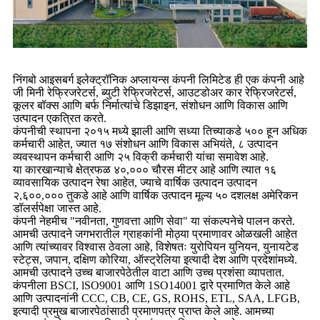
निंगबो आइसबर्ग इलेक्ट्रॉनिक अप्लायन्स कंपनी लिमिटेड ही एक कंपनी आहे
जी मिनी रेफ्रिजरेटर्स, ब्युटी रेफ्रिजरेटर्स, आउटडोअर कार रेफ्रिजरेटर्स,
कूलर बॉक्स आणि बर्फ निर्मात्यांचे डिझाइन, संशोधन आणि विकास आणि
उत्पादन एकत्रित करते.
कंपनीची स्थापना २०१५ मध्ये झाली आणि सध्या तिच्याकडे ५०० हून अधिक
कर्मचारी आहेत, ज्यात १७ संशोधन आणि विकास अभियंते, ८ उत्पादन
व्यवस्थापन कर्मचारी आणि २५ विक्री कर्मचारी यांचा समावेश आहे.
या कारखान्याचे क्षेत्रफळ ४०,००० चौरस मीटर आहे आणि त्यात १६
व्यावसायिक उत्पादन रेषा आहेत, ज्याचे वार्षिक उत्पादन उत्पादन
२,६००,००० तुकडे आहे आणि वार्षिक उत्पादन मूल्य ५० दशलक्ष अमेरिकन
डॉलर्सपेक्षा जास्त आहे.
कंपनी नेहमीच "नवीनता, गुणवत्ता आणि सेवा" या संकल्पनेचे पालन करते.
आमची उत्पादने जगभरातील ग्राहकांनी मोठ्या प्रमाणावर ओळखली आहेत
आणि त्यांच्यावर विश्वास ठेवला आहे, विशेषतः युरोपियन युनियन, युनायटेड
स्टेट्स, जपान, दक्षिण कोरिया, ऑस्ट्रेलिया इत्यादी देश आणि प्रदेशांमध्ये.
आमची उत्पादने उच्च बाजारपेठेतील वाटा आणि उच्च प्रशंसा व्यापतात.
कंपनीला BSCI, lSO9001 आणि 1SO14001 द्वारे प्रमाणित केले आहे
आणि उत्पादनांनी CCC, CB, CE, GS, ROHS, ETL, SAA, LFGB,
इत्यादी प्रमुख बाजारपेठांसाठी प्रमाणपत्र प्राप्त केले आहे. आमच्या