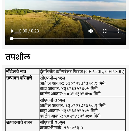
तपशील
मॉडेलचे नाव
इंटेलिजेंट कॉम्प्रेसर फ्रिज (CFP-20L, CFP-30L)
उत्पादन परिमाणे
सीएफपी-२०एल
आतील आकार: ३३०*२६७*३१०.९ मिमी
बाह्य आकार: ४३८*३६५*४०५ मिमी
कार्टन आकार: ५०५*४३५*४७० मिमी
सीएफपी-३०एल
आतील आकार: ३३०*२६७*४१०.९ मिमी
बाह्य आकार: ४३८*३६५*५०५ मिमी
कार्टन आकार: ५०५*४३५*५७० मिमी
उत्पादनाचे वजन
सीएफपी-२०एल
वायव्य/गिगाव्वे: ११.५/१३.५