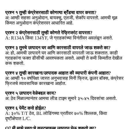
प्रश्न १ तुम्ही कंप्रेसरसाठी कोणत्या ब्रँडचा वापर करता?
अ: आम्ही सहसा अनुओदान, बायक्सू, एलजी, सेकॉप वापरतो. आमची मूळ
किंमत अनुओदान कंप्रेसरवर आधारित आहे.
प्रश्न २ कंप्रेसरसाठी तुम्ही कोणते रेफ्रिजरंट वापरता?
A: R134A किंवा 134YF, जे ग्राहकांच्या विनंतीवर अवलंबून असते.
प्रश्न ३ तुमचे उत्पादन घर आणि कारसाठी वापरले जाऊ शकते का?
अ: हो, आमची उत्पादने घर आणि कारसाठी वापरली जाऊ शकतात. काही
ग्राहकांना फक्त डीसीची आवश्यकता असते. आम्ही ते कमी किमतीत देखील
करू शकतो.
प्रश्न ४ तुम्ही कारखाना/उत्पादक आहात की व्यापारी कंपनी आहात?
अ: आम्ही १० वर्षांपेक्षा जास्त अनुभवासह मिनी फ्रिज, कूलर बॉक्स, कंप्रेसर
फ्रिजचे व्यावसायिक कारखाना आहोत.
प्रश्न ५ उत्पादन वेळेबद्दल काय?
अ: ठेव मिळाल्यानंतर आमचा लीड टाइम सुमारे ३५-४५ दिवसांचा असतो.
प्रश्न ६ पेमेंट कसे होईल?
A: ३०% T/T ठेव, BL लोडिंगच्या प्रतीवर ७०% शिल्लक, किंवा
दृष्टीक्षेपात L/C.
Q7 मी माझे स्वतःचे कस्टमाइज्ड उत्पादन घेऊ शकतो का?