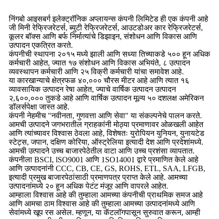
निंगबो आइसबर्ग इलेक्ट्रॉनिक अप्लायन्स कंपनी लिमिटेड ही एक कंपनी आहे
जी मिनी रेफ्रिजरेटर्स, ब्युटी रेफ्रिजरेटर्स, आउटडोअर कार रेफ्रिजरेटर्स,
कूलर बॉक्स आणि बर्फ निर्मात्यांचे डिझाइन, संशोधन आणि विकास आणि
उत्पादन एकत्रित करते.
कंपनीची स्थापना २०१५ मध्ये झाली आणि सध्या तिच्याकडे ५०० हून अधिक
कर्मचारी आहेत, ज्यात १७ संशोधन आणि विकास अभियंते, ८ उत्पादन
व्यवस्थापन कर्मचारी आणि २५ विक्री कर्मचारी यांचा समावेश आहे.
या कारखान्याचे क्षेत्रफळ ४०,००० चौरस मीटर आहे आणि त्यात १६
व्यावसायिक उत्पादन रेषा आहेत, ज्याचे वार्षिक उत्पादन उत्पादन
२,६००,००० तुकडे आहे आणि वार्षिक उत्पादन मूल्य ५० दशलक्ष अमेरिकन
डॉलर्सपेक्षा जास्त आहे.
कंपनी नेहमीच "नवीनता, गुणवत्ता आणि सेवा" या संकल्पनेचे पालन करते.
आमची उत्पादने जगभरातील ग्राहकांनी मोठ्या प्रमाणावर ओळखली आहेत
आणि त्यांच्यावर विश्वास ठेवला आहे, विशेषतः युरोपियन युनियन, युनायटेड
स्टेट्स, जपान, दक्षिण कोरिया, ऑस्ट्रेलिया इत्यादी देश आणि प्रदेशांमध्ये.
आमची उत्पादने उच्च बाजारपेठेतील वाटा आणि उच्च प्रशंसा व्यापतात.
कंपनीला BSCI, lSO9001 आणि 1SO14001 द्वारे प्रमाणित केले आहे
आणि उत्पादनांनी CCC, CB, CE, GS, ROHS, ETL, SAA, LFGB,
इत्यादी प्रमुख बाजारपेठांसाठी प्रमाणपत्र प्राप्त केले आहे. आमच्या
उत्पादनांमध्ये २० हून अधिक पेटंट मंजूर आणि वापरले आहेत.
आम्हाला विश्वास आहे की तुम्हाला आमच्या कंपनीची प्राथमिक समज आहे
आणि आमचा ठाम विश्वास आहे की तुम्हाला आमच्या उत्पादनांमध्ये आणि
सेवांमध्ये खूप रस असेल. म्हणून, या कॅटलॉगपासून सुरुवात करून, आम्ही