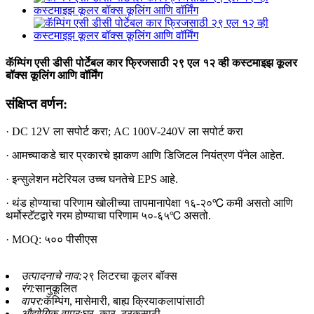
कॅम्पिंग एसी डीसी पोर्टेबल कार फ्रिजसाठी २९ एल १२ व्ही कस्टमाइझ कूलर
बॉक्स कूलिंग आणि वॉर्मिंग
संक्षिप्त वर्णन:
· DC 12V ला सपोर्ट करा; AC 100V-240V ला सपोर्ट करा
· आमच्याकडे चार प्रकारचे झाकण आणि डिजिटल नियंत्रण पॅनेल आहेत.
· इन्सुलेशन मटेरियल उच्च घनतेचे EPS आहे.
· थंड होण्याचा परिणाम खोलीच्या तापमानापेक्षा १६-२०℃ कमी असतो आणि
थर्मोस्टॅटद्वारे गरम होण्याचा परिणाम ५०-६५℃ असतो.
· MOQ: ५०० पीसीएस
उत्पादनाचे नाव:
२९ लिटरचा कूलर बॉक्स
रंग:
सानुकूलित
वापर:
कॅम्पिंग, मासेमारी, बाह्य क्रियाकलापांसाठी
औद्योगिक वापर:
घर, कार, ट्रकसाठी