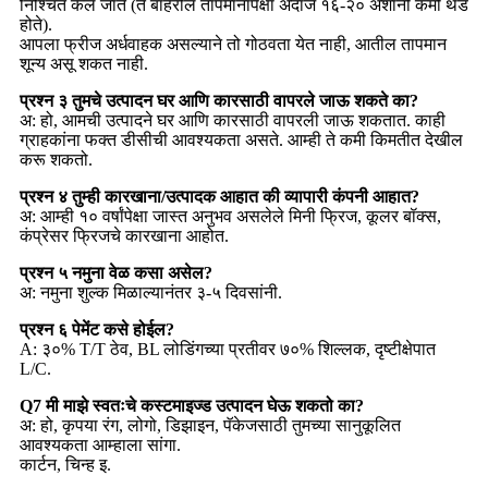
निश्चित केले जाते (ते बाहेरील तापमानापेक्षा अंदाजे १६-२० अंशांनी कमी थंड
होते).
आपला फ्रीज अर्धवाहक असल्याने तो गोठवता येत नाही, आतील तापमान
शून्य असू शकत नाही.
प्रश्न ३ तुमचे उत्पादन घर आणि कारसाठी वापरले जाऊ शकते का?
अ: हो, आमची उत्पादने घर आणि कारसाठी वापरली जाऊ शकतात. काही
ग्राहकांना फक्त डीसीची आवश्यकता असते. आम्ही ते कमी किमतीत देखील
करू शकतो.
प्रश्न ४ तुम्ही कारखाना/उत्पादक आहात की व्यापारी कंपनी आहात?
अ: आम्ही १० वर्षांपेक्षा जास्त अनुभव असलेले मिनी फ्रिज, कूलर बॉक्स,
कंप्रेसर फ्रिजचे कारखाना आहोत.
प्रश्न ५ नमुना वेळ कसा असेल?
अ: नमुना शुल्क मिळाल्यानंतर ३-५ दिवसांनी.
प्रश्न ६ पेमेंट कसे होईल?
A: ३०% T/T ठेव, BL लोडिंगच्या प्रतीवर ७०% शिल्लक, दृष्टीक्षेपात
L/C.
Q7 मी माझे स्वतःचे कस्टमाइज्ड उत्पादन घेऊ शकतो का?
अ: हो, कृपया रंग, लोगो, डिझाइन, पॅकेजसाठी तुमच्या सानुकूलित
आवश्यकता आम्हाला सांगा.
कार्टन, चिन्ह इ.