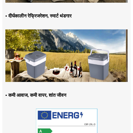
• दीर्घकालीन रेफ्रिजरेशन, स्मार्ट थंडगार
• कमी आवाज, कमी वापर, शांत जीवन