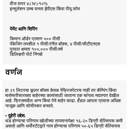
वीज वापर ४८W±१०%
इन्सुलेशन उच्च घनता ईपीएस किंवा पीयू फोम
पेमेंट आणि शिपिंग
किमान ऑर्डर प्रमाण ५०० पीसी
पॅकेजिंग तपशील १ पीसी/रंगीत बॉक्स, ४ पीसी/सीटीएनएस
पुरवठा क्षमता १००,००० पीसी/वर्ष
डिलिव्हरी पोर्ट निंगबो
वर्णन
हा २९ लिटरचा कूलर बॉक्स केवळ रेफ्रिजरेटरच नाही तर कॅम्पिंग किंवा
मासेमारीसारख्या बाहेरच्या कामांसाठी जाताना एक चांगला मदतगार देखील
आहे. फ्रिजमधील अन्न किंवा पेये बाहेर काढा. हँडल आपला प्रवास अधिक
नाजूक आणि सोयीस्कर बनवते.
• दुहेरी उद्देश.
थंड होण्याचा परिणाम खोलीच्या तापमानापेक्षा १६-२० डिग्री सेल्सियस कमी
असतो आणि थर्मोस्टॅटद्वारे गरम होण्याचा परिणाम ५०-६५ डिग्री सेल्सियस