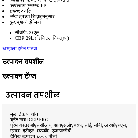
प्लास्टिक प्रकार:
PP
क्षमता:
२९ लि
लोगो:
तुमच्या डिझाइननुसार
मूळ:
युयाओ झेजियांग
सीबीपी-२९एल
CBP-29L (डिजिटल नियंत्रण)
आम्हाला ईमेल पाठवा
उत्पादन तपशील
उत्पादन टॅग्ज
उत्पादन तपशील
मूळ ठिकाण चीन
ब्रँड नाव ICEBERG
प्रमाणपत्र बीएससीआय, आयएसओ९००१, सीई, सीबी, आरओएचएस,
एसएए, ईटीएल, एफडीए, एलएफजीबी
दैनिक उत्पादन ८००० पीसी