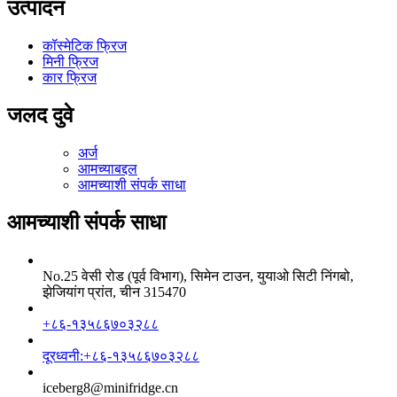
उत्पादन
कॉस्मेटिक फ्रिज
मिनी फ्रिज
कार फ्रिज
जलद दुवे
अर्ज
आमच्याबद्दल
आमच्याशी संपर्क साधा
आमच्याशी संपर्क साधा
No.25 वेसी रोड (पूर्व विभाग), सिमेन टाउन, युयाओ सिटी निंगबो,
झेजियांग प्रांत, चीन 315470
+८६-१३५८६७०३२८८
दूरध्वनी:+८६-१३५८६७०३२८८
iceberg8@minifridge.cn