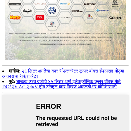
मागील:
२६ लिटर क्षमतेचा कार रेफ्रिजरेटर कूलर बॉक्स हँडलसह मोठ्या
आकाराचा रेफ्रिजरेटर
पुढे:
घाऊक उच्च दर्जाचे ४५ लिटर थर्मो इलेक्ट्रॉनिक कूलर बॉक्स मोठे
DC१२V AC २४०V होम ट्रॅव्हल कार फ्रिज आउटडोअर कॅम्पिंगसाठी